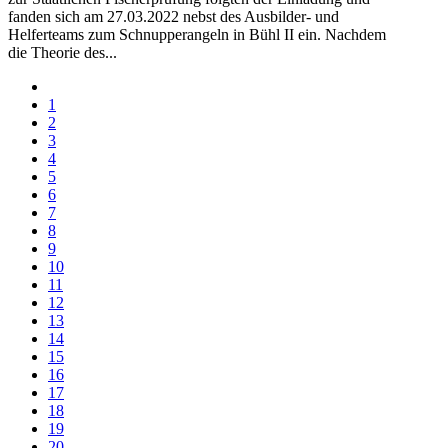
fanden sich am 27.03.2022 nebst des Ausbilder- und
Helferteams zum Schnupperangeln in Bühl II ein. Nachdem
die Theorie des...
1
2
3
4
5
6
7
8
9
10
11
12
13
14
15
16
17
18
19
20