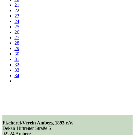
21
22
23
24
25
26
27
28
29
30
31
32
33
34
Fischerei-Verein Amberg 1893 e.V.
Dekan-Hirtreiter-Straße 5
92224 Amberg